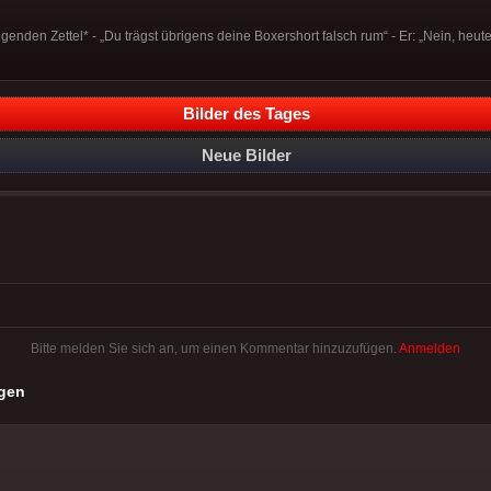
genden Zettel* - „Du trägst übrigens deine Boxershort falsch rum“ - Er: „Nein, heute 
Bilder des Tages
Neue Bilder
Bitte melden Sie sich an, um einen Kommentar hinzuzufügen.
Anmelden
gen