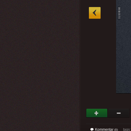
»
Kommentar
tags
(0)