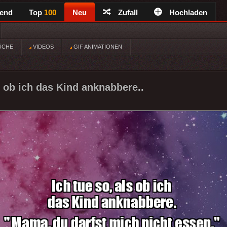
rend
Top
100
Neu
Zufall
Hochladen
ÜCHE
VIDEOS
GIF ANIMATIONEN
s ob ich das Kind anknabbere..