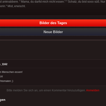
ind anknabbere. " Mama, du darfst mich nicht essen." " Schatz, du bist sooo süß. Nur
rin." Mist, erwischt.
Bilder des Tages
Neue Bilder
o_1162
fen Menschen essen!
ch!
chtomaten ;)
Bitte melden Sie sich an, um einen Kommentar hinzuzufügen.
Anmelden
gen