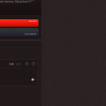
 ein kleines Stückchen??" "
Startseite
nicht moderiert
+10
(22)