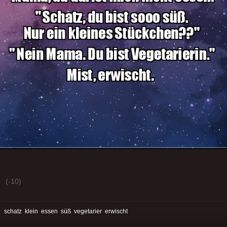
(-10)
:
schatz
klein
essen
süß
vegetarier
erwischt