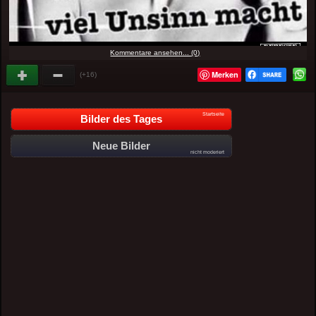
Kommentare ansehen... (0)
Merken
(+16)
Startseite
Bilder des Tages
Neue Bilder
nicht moderiert