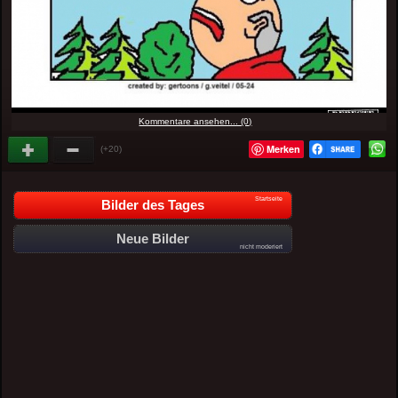
Kommentare ansehen... (0)
Merken
(+20)
Startseite
Bilder des Tages
Neue Bilder
nicht moderiert