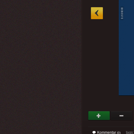
»
Kommentar
tags
(0)