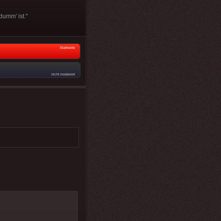
dumm' ist."
Startseite
nicht moderiert