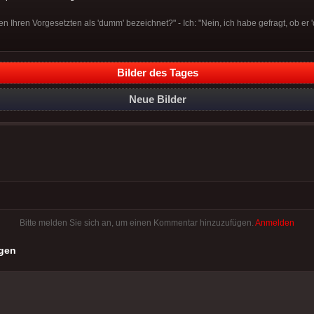
n Ihren Vorgesetzten als 'dumm' bezeichnet?" - Ich: "Nein, ich habe gefragt, ob er '
Bilder des Tages
Neue Bilder
Bitte melden Sie sich an, um einen Kommentar hinzuzufügen.
Anmelden
gen