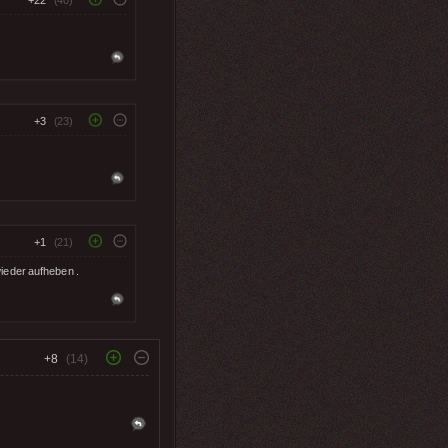
+22
(40)
+3
(23)
+1
(21)
wieder aufheben .
+8
(14)