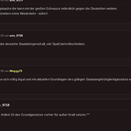
:49 von
ano_6175
ptsache die kann mit der großen Schnauze ordentlich gegen die Deutschen wettern.
chieben ohne Wiederkehr - sofort !
:29 von
ano_9718
 die deutsche Staatsbürgerschaft, viel Spaß beim Abschieben.
:50 von
Moggy73
se sich völlig legal und mit aktuellen Grundlagen des gültigen Staatsangehörigkeitsgesetzes 
o_9718
Artikel 16 des Grundgesetzes vorher für außer Kraft setzen.^^