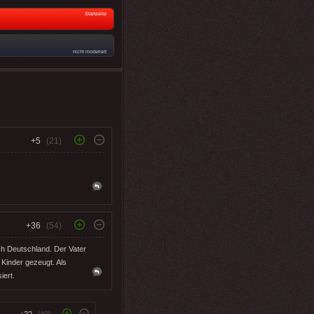
Startseite
nicht moderiert
+5
(21)
+36
(54)
ch Deutschland. Der Vater
Kinder gezeugt. Als
iert.