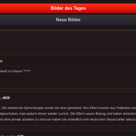
Bilder des Tages
Neue Bilder
lü
 jemand zu Hause ????
o_4828
. Die islamische Sprechpuppe wurde sie einst genannnt. Ihre Eltern kamen aus Palästina na
bgeschoben, kam jedoch immer wieder zurück. Die Eltern waren fleissig und haben dreizehn 
d ohne jemals arbeiten zu müssen haben sie ordentlich vom deutschen Steuerzahler abkass