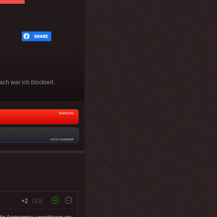
ch war ich blockiert.
Startseite
nicht moderiert
+2
(10)
ie Arzttermine vereinbaren etc