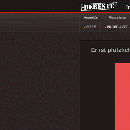
T
Anmelden
Registrieren
WITZE
BILDER & SPR
Er ist plötzli