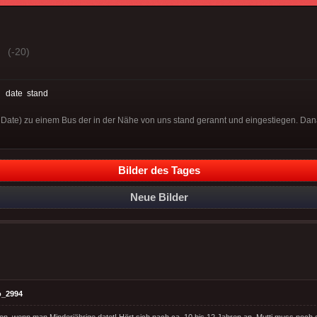
(-20)
:
date
stand
n. Date) zu einem Bus der in der Nähe von uns stand gerannt und eingestiegen. Dana
Bilder des Tages
Neue Bilder
o_2994
, wenn man Minderjährige datet! Hört sich nach ca. 10 bis 12 Jahren an, Mutti muss noch d