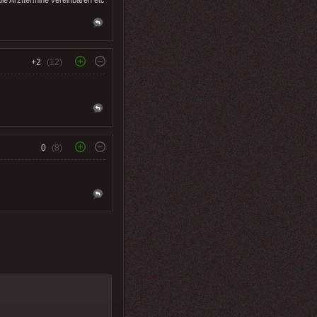
+2
(12)
0
(8)