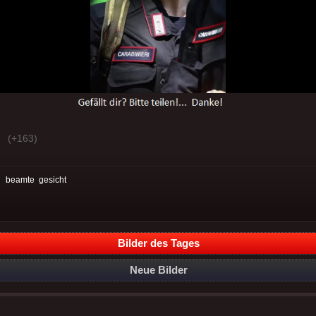
(+163)
:
beamte
gesicht
Bilder des Tages
Neue Bilder