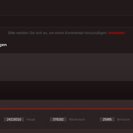
Bitte melden Sie sich an, um einen Kommentar hinzuzufügen.
Anmelden
gen
24218310
Haupt
378182
Warteraum
25985
Benutzer