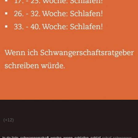
(+12)
:
to do liste
schwangerschaft
woche
wenn
schlafen
schlaf
schaf schwanger