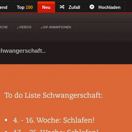
rend
Top
100
Neu
Zufall
Hochladen
ÜCHE
VIDEOS
GIF ANIMATIONEN
chwangerschaft..