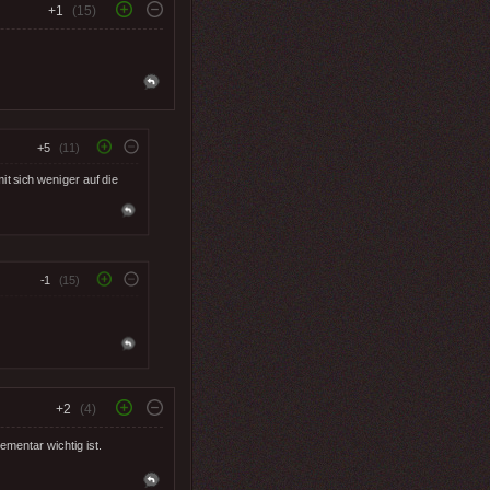
+1
(15)
+5
(11)
it sich weniger auf die
-1
(15)
+2
(4)
mentar wichtig ist.