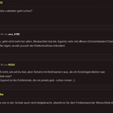
D2
eine zubinden geht schon?
:48 von
ano_9789
, geht nicht mehr bei allen. Beobachtet mal die Jugend, viele mit offenen Schnürbändern! Dam
ße legen, wurde ja auch der Klettverschluss erfunden!
:36 von
R2D2
 nicht, wie alt Du bist, aber Schuhe mit Klett kamen raus, als ich Kind/Jugendlicher war.
kste was?
Jugend ist die Schlimmste, die es jemals gab - schon immer ;-)
lke
e uns in der Schule auch nicht beigebracht, obwohl es für den Fortbestand der Menschheit ele