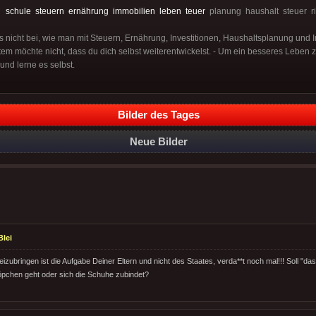
:
schule
steuern
ernährung
immobilien
leben
teuer
planung haushalt steuer r
ns nicht bei, wie man mit Steuern, Ernährung, Investitionen, Haushaltsplanung und
em möchte nicht, dass du dich selbst weiterentwickelst. - Um ein besseres Leben z
und lerne es selbst.
Bilder des Tages
Neue Bilder
lei
izubringen ist die Aufgabe Deiner Eltern und nicht des Staates, verda**t noch mal!!! Soll "da
pchen geht oder sich die Schuhe zubindet?