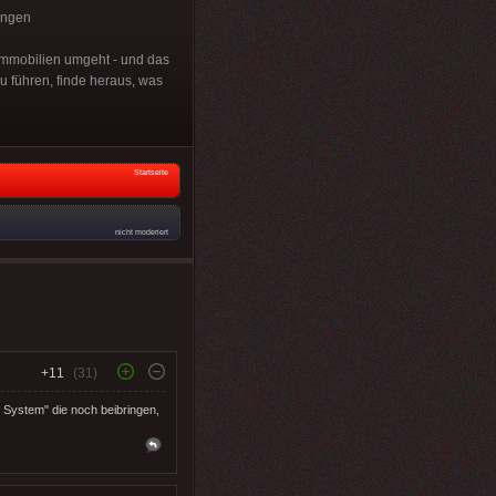
ingen
 Immobilien umgeht - und das
u führen, finde heraus, was
Startseite
nicht moderiert
+11
(31)
s System" die noch beibringen,