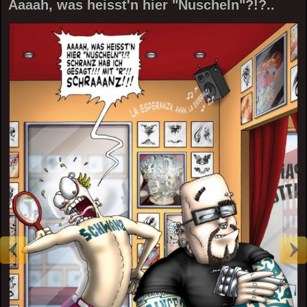
Aaaah, was heisst'n hier "Nuscheln"?!?..