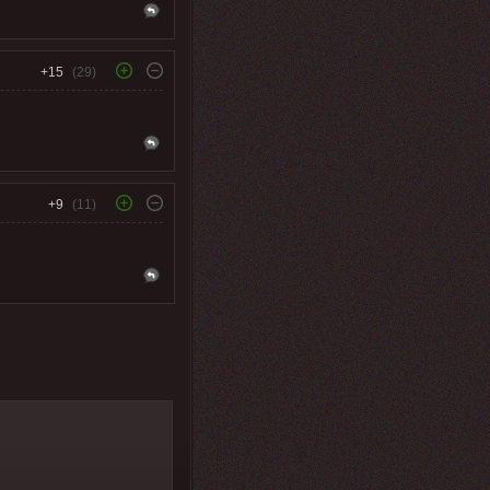
+15
(29)
+9
(11)