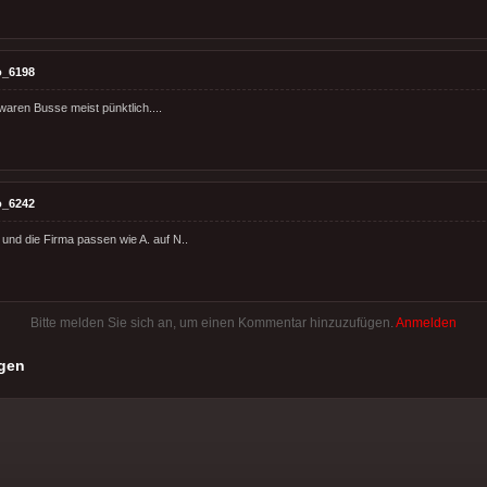
o_6198
waren Busse meist pünktlich....
o_6242
 und die Firma passen wie A. auf N..
Bitte melden Sie sich an, um einen Kommentar hinzuzufügen.
Anmelden
gen