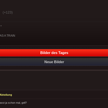
(+123)
*
 AS A TRAIN
Bilder des Tages
Neue Bilder
Abteilung
asst ja schon mal, gell?