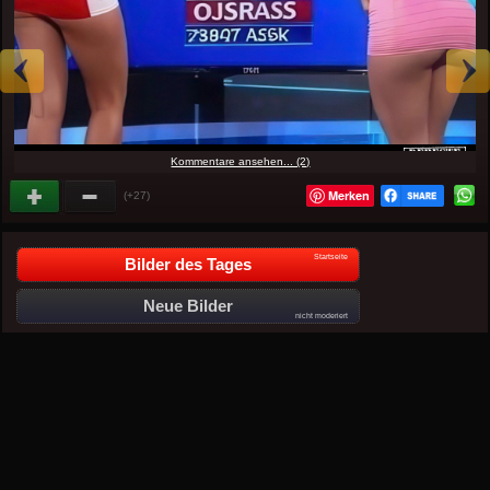
Kommentare ansehen... (2)
Merken
(+27)
Startseite
Bilder des Tages
Neue Bilder
nicht moderiert