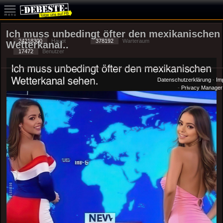
Ich muss unbedingt öfter den mexikanischen
24218300
Haupt
378192
Warteraum
Wetterkanal..
17472
Benutzer
Datenschutzerklärung
-
Im
-
Privacy Manager