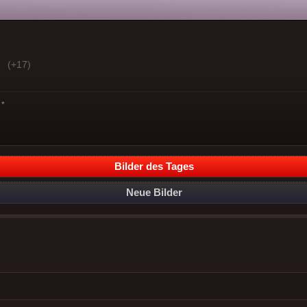
(+17)
*
Bilder des Tages
Neue Bilder