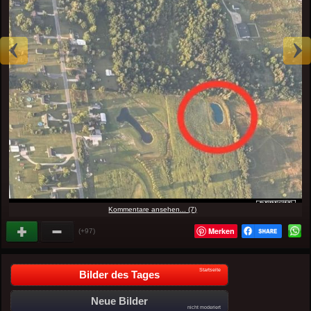
Kommentare ansehen... (7)
Merken
(+97)
Startseite
Bilder des Tages
Neue Bilder
nicht moderiert