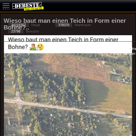
Wieso baut man einen Teich in Form einer
24218357
Haupt
378370
Warteraum
Bohne?..
23798
Benutzer
Datenschutzerklärung
-
Im
-
Privacy Manager