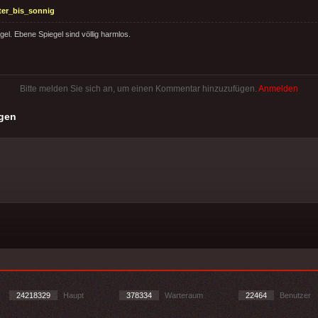
ter_bis_sonnig
el. Ebene Spiegel sind völlig harmlos.
Bitte melden Sie sich an, um einen Kommentar hinzuzufügen.
Anmelden
gen
24218329
Haupt
378334
Warteraum
22464
Benutzer