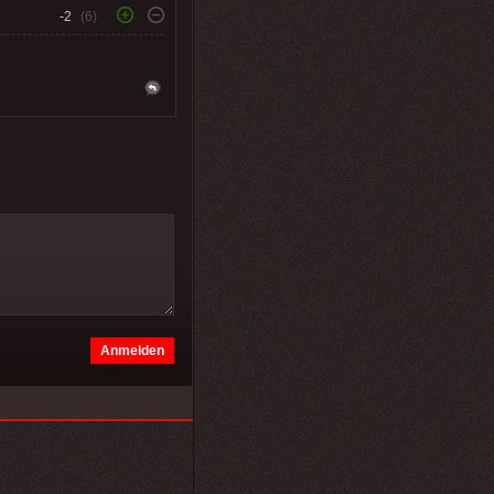
-2
(6)