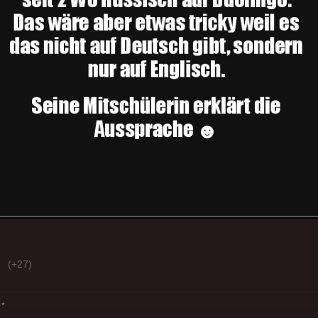
(+27)
*