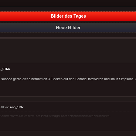
Bilder des Tages
Neue Bilder
o_0164
a sooooo gerne diese berühmten 3 Flecken auf den Schädel tätowieren und ihn in Simpsons-G
:40 von
ano_1097
Kommentar wurde entfernt, der Inhalt ist vulgär oder entspricht nicht den Vorschriften.