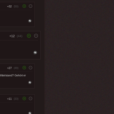
+32
(50)
+12
(44)
+27
(49)
ittelstand? Gehört er
+11
(33)