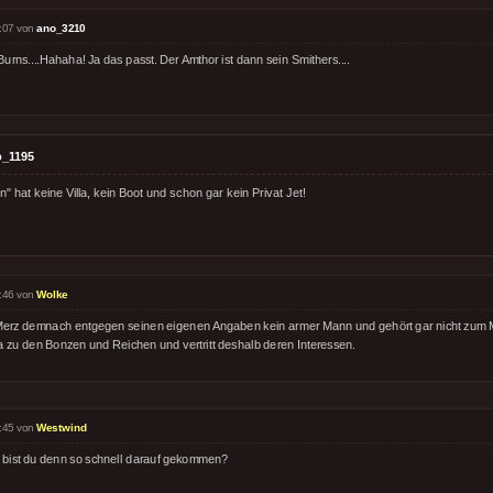
:07 von
ano_3210
Burns....Hahaha! Ja das passt. Der Amthor ist dann sein Smithers....
o_1195
" hat keine Villa, kein Boot und schon gar kein Privat Jet!
:46 von
Wolke
 Merz demnach entgegen seinen eigenen Angaben kein armer Mann und gehört gar nicht zum M
a zu den Bonzen und Reichen und vertritt deshalb deren Interessen.
:45 von
Westwind
 bist du denn so schnell darauf gekommen?