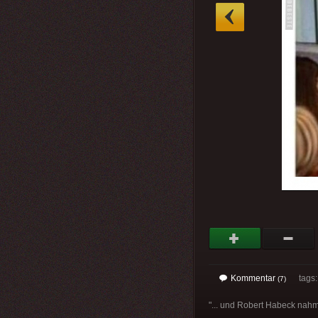
»
Kommentar
tags: 
(7)
"... und Robert Habeck nahm 