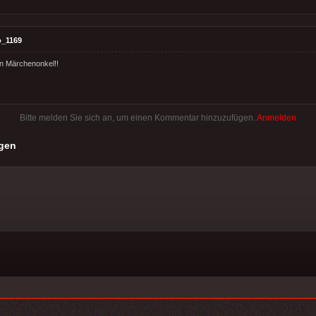
o_1169
ein Märchenonkel!!
Bitte melden Sie sich an, um einen Kommentar hinzuzufügen.
Anmelden
gen