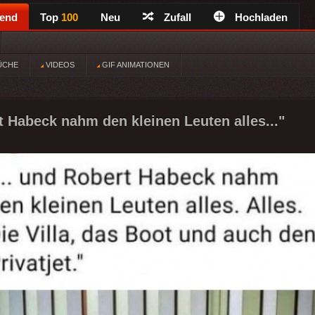
rend
Top
100
Neu
Zufall
Hochladen
ÜCHE
VIDEOS
GIF ANIMATIONEN
rt Habeck nahm den kleinen Leuten alles..."