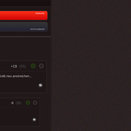
Startseite
nicht moderiert
+19
(55)
elb neu anstreichen...
-8
(30)