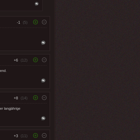
-1
(5)
+6
(12)
kend.
+8
(14)
r langjährige
+3
(11)