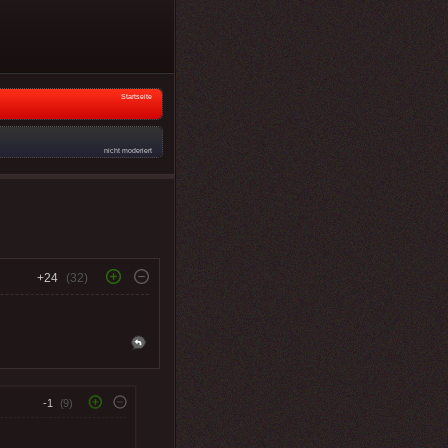
Startseite
nicht moderiert
+24
(32)
-1
(9)