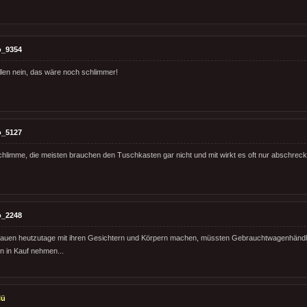
o_9354
len nein, das wäre noch schlimmer!
o_5127
schlimme, die meisten brauchen den Tuschkasten gar nicht und mit wirkt es oft nur abschrec
o_2248
rauen heutzutage mit ihren Gesichtern und Körpern machen, müssten Gebrauchtwagenhändle
n in Kauf nehmen...
lü