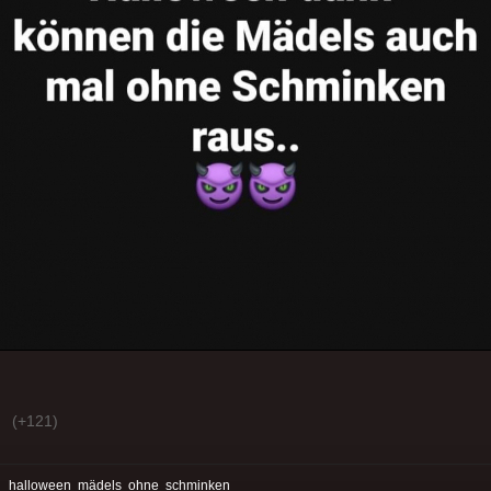
(+121)
:
halloween
mädels
ohne
schminken