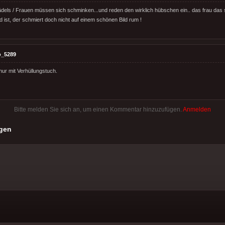
dels / Frauen müssen sich schminken...und reden den wirklich hübschen ein.. das frau das
 ist, der schmiert doch nicht auf einem schönen Bild rum !
o_5289
nur mit Verhüllungstuch.
Bitte melden Sie sich an, um einen Kommentar hinzuzufügen.
Anmelden
gen