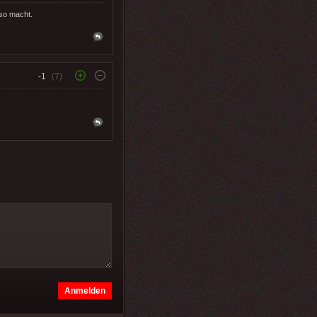
 so macht.
-1
(7)