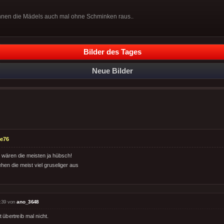
nnen die Mädels auch mal ohne Schminken raus..
Bilder des Tages
Neue Bilder
e76
wären die meisten ja hübsch!
hen die meist viel gruseliger aus
:39 von
ano_3648
t übertreib mal nicht.