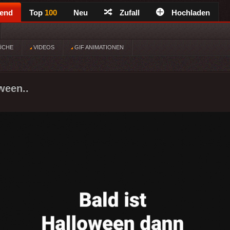
rend
Top
100
Neu
Zufall
Hochladen
ÜCHE
VIDEOS
GIF ANIMATIONEN
ween..