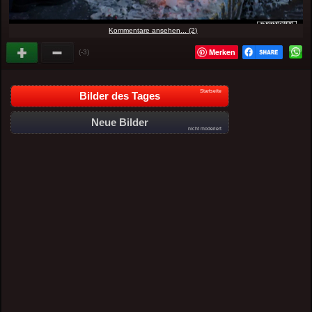
Kommentare ansehen... (2)
Merken
(-3)
Startseite
Bilder des Tages
Neue Bilder
nicht moderiert