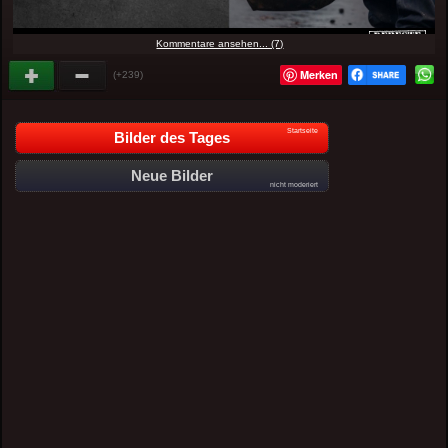
Kommentare ansehen... (7)
Merken
(+239)
Startseite
Bilder des Tages
Neue Bilder
nicht moderiert