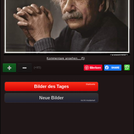
Kommentare ansehen... (5)
Merken
(+85)
Startseite
Bilder des Tages
Neue Bilder
nicht moderiert