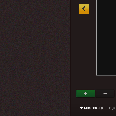
»
Kommentar
tags
(0)