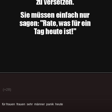
(+28)
:
für frauen
frauen
sehr
männer
panik
heute