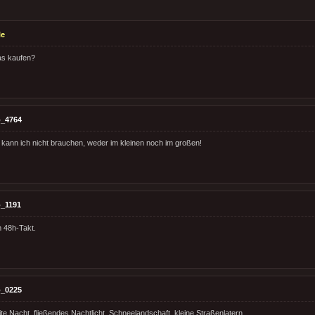
le
s kaufen?
_4764
kann ich nicht brauchen, weder im kleinen noch im großen!
_1191
 48h-Takt.
_0225
te Nacht, fließendes Nachtlicht, Schneelandschaft, kleine Straßenlatern