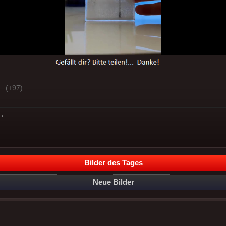
(+97)
*
Bilder des Tages
Neue Bilder