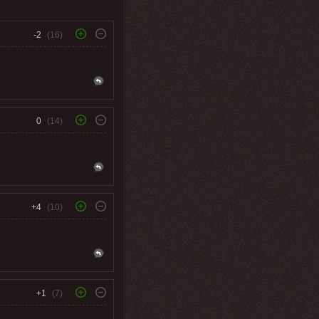
-2
(16)
0
(14)
+4
(10)
+1
(7)