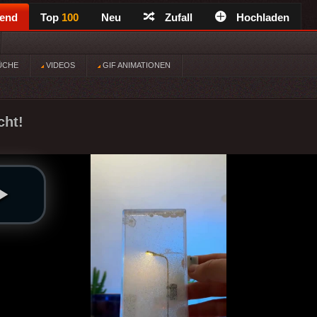
rend
Top
100
Neu
Zufall
Hochladen
ÜCHE
VIDEOS
GIF ANIMATIONEN
cht!