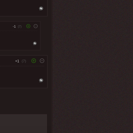
-1
(7)
+1
(7)