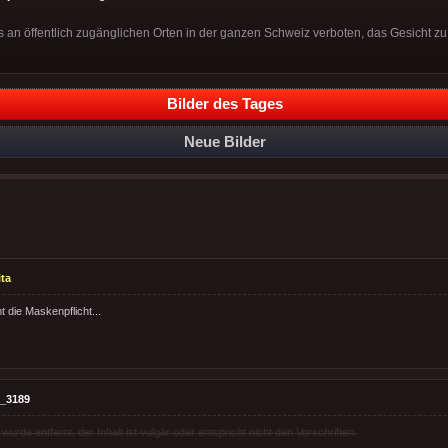
s an öffentlich zugänglichen Orten in der ganzen Schweiz verboten, das Gesicht zu
Bilder des Tages
Neue Bilder
ita
die Maskenpflicht...
_3189
rde entfernt, der Inhalt ist vulgär oder entspricht nicht den Vorschriften.