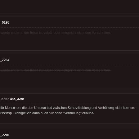
_0198
rde entfernt, der Inhalt ist vulgär oder entspricht nicht den Vorschriften.
_7254
rde entfernt, der Inhalt ist vulgär oder entspricht nicht den Vorschriften.
:15 von
ano_3250
 für Menschen, die den Unterschied zwischen Schutzkleidung und Verhüllung nicht kennen.
r ist bsp. Stahlgießen dann auch nur ohne "Verhüllung" erlaubt?
_2201