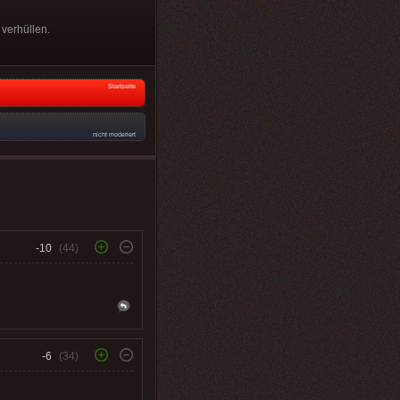
 verhüllen.
Startseite
nicht moderiert
-10
(44)
-6
(34)