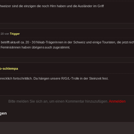
hweizer sind die einzigen die noch Hirn haben und die Ausländer im Griff
:16 von
Trigger
betrifft aktuell ca. 20 - 30 Nikab-Trägerinnen in der Schweiz und einige Touristen, die jetzt n
 Feministinnen haben übrigens auch zugestimmt.
o-schlempa
recklich fortschrittlich. Da hängen unsere R/G/L-Trolle in der Steinzeit fest.
Bitte melden Sie sich an, um einen Kommentar hinzuzufügen.
Anmelden
gen