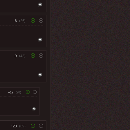
-6
(26)
-9
(43)
+12
(28)
+23
(69)