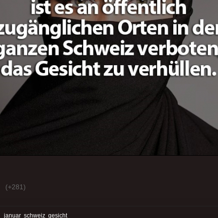
(+281)
:
januar
schweiz
gesicht