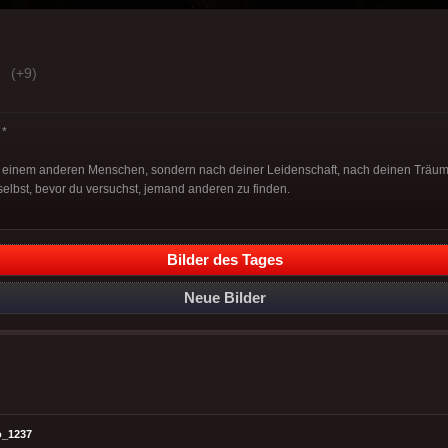
(+9)
*
ach einem anderen Menschen, sondern nach deiner Leidenschaft, nach deinen Träu
h selbst, bevor du versuchst, jemand anderen zu finden.
Bilder des Tages
Neue Bilder
o_1237