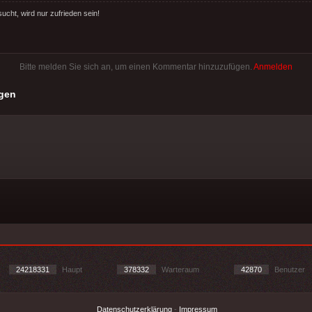
ucht, wird nur zufrieden sein!
Bitte melden Sie sich an, um einen Kommentar hinzuzufügen.
Anmelden
gen
24218331
Haupt
378332
Warteraum
42870
Benutzer
Datenschutzerklärung
-
Impressum