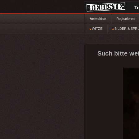
T
Anmelden
Registrieren
WITZE
BILDER & SPR
Such bitte we