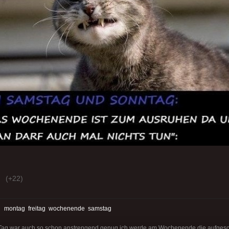
(+22)
:
montag
freitag
wochenende
samstag
r Tag war auch so schon anstrengend genug ich werde am Wochenende die aufges