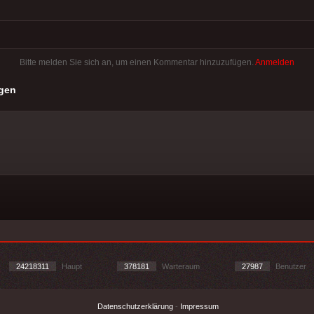
Bitte melden Sie sich an, um einen Kommentar hinzuzufügen.
Anmelden
gen
24218311
Haupt
378181
Warteraum
27987
Benutzer
Datenschutzerklärung
-
Impressum