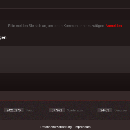
Bitte melden Sie sich an, um einen Kommentar hinzuzufügen.
Anmelden
gen
24218270
Haupt
377972
Warteraum
24483
Benutzer
Datenschutzerklärung
-
Impressum