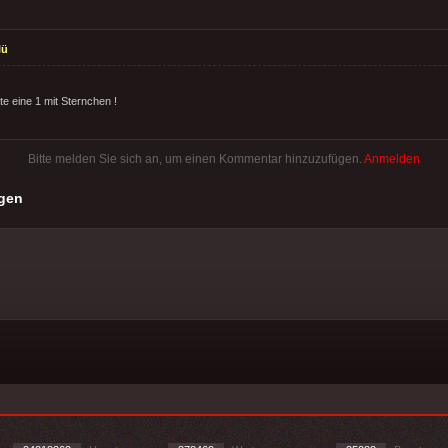
lü
 eine 1 mit Sternchen !
Bitte melden Sie sich an, um einen Kommentar hinzuzufügen.
Anmelden
gen