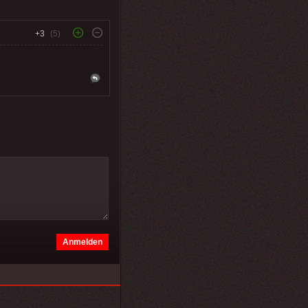
+3
(5)