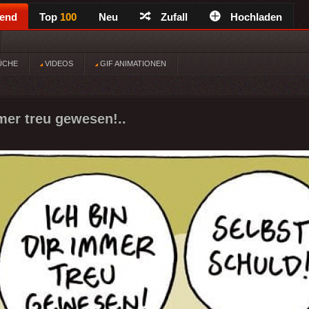
rend
Top
100
Neu
Zufall
Hochladen
ÜCHE
VIDEOS
GIF ANIMATIONEN
mmer treu gewesen!..