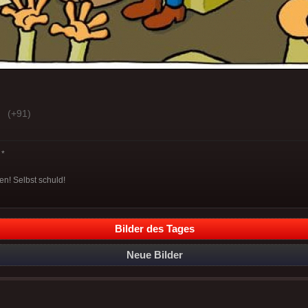
(+91)
*
en! Selbst schuld!
Bilder des Tages
Neue Bilder