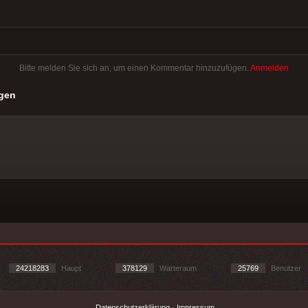
Bitte melden Sie sich an, um einen Kommentar hinzuzufügen.
Anmelden
gen
24218283
Haupt
378129
Warteraum
25769
Benutzer
Datenschutzerklärung
-
Impressum