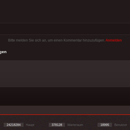
Bitte melden Sie sich an, um einen Kommentar hinzuzufügen.
Anmelden
gen
24218284
Haupt
378128
Warteraum
18995
Benutzer