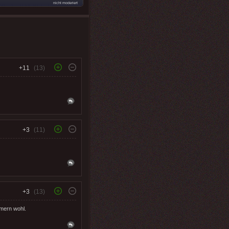
nicht moderiert
+11
(13)
+3
(11)
+3
(13)
mmern wohl.