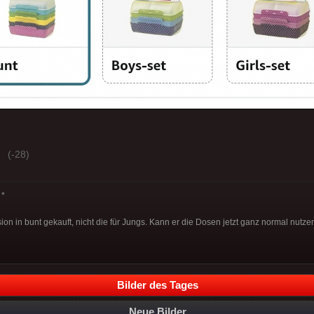
(-28)
*
n in bunt gekauft, nicht die für Jungs. Kann er die Dosen jetzt ganz normal nutzen
Bilder des Tages
Neue Bilder