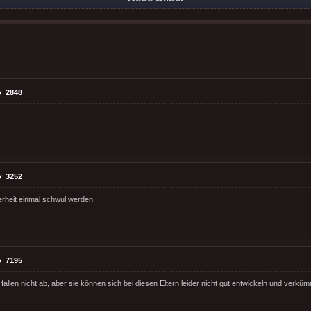
o_2848
o_3252
herheit einmal schwul werden.
o_7195
fallen nicht ab, aber sie können sich bei diesen Eltern leider nicht gut entwickeln und verkü