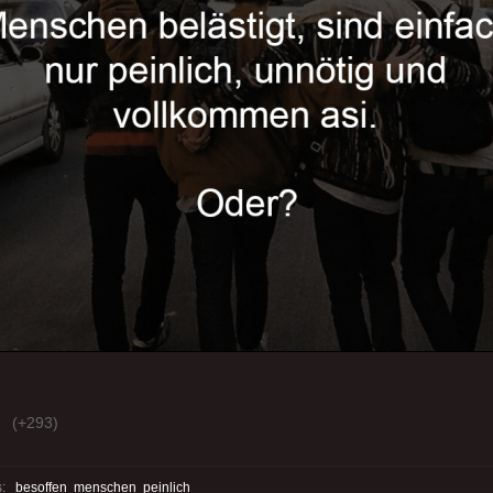
(+293)
s:
besoffen
menschen
peinlich