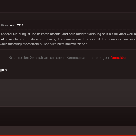
:29 von
ano_7119
 anderer Meinung ist und heiraten möchte, darf gern anderer Meinung sein als du. Aber warum
 Affen machen und so beweisen muss, dass man für eine Ehe eigentlich zu unreif ist - nur weil
wachsinn vorgemacht haben - kann ich nicht nachvollziehen
Bitte melden Sie sich an, um einen Kommentar hinzuzufügen.
Anmelden
gen