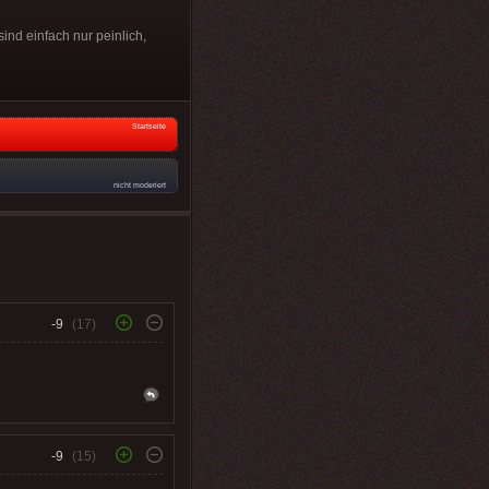
ind einfach nur peinlich,
Startseite
nicht moderiert
-9
(17)
-9
(15)