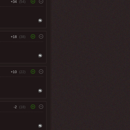
+34
(54)
+18
(38)
+10
(22)
-2
(18)