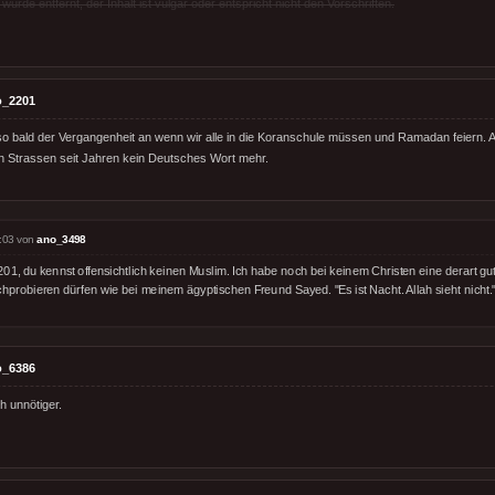
rde entfernt, der Inhalt ist vulgär oder entspricht nicht den Vorschriften.
o_2201
 bald der Vergangenheit an wenn wir alle in die Koranschule müssen und Ramadan feiern. Al
n Strassen seit Jahren kein Deutsches Wort mehr.
:03 von
ano_3498
01, du kennst offensichtlich keinen Muslim. Ich habe noch bei keinem Christen eine derart gut
hprobieren dürfen wie bei meinem ägyptischen Freund Sayed. "Es ist Nacht. Allah sieht nicht.
o_6386
h unnötiger.