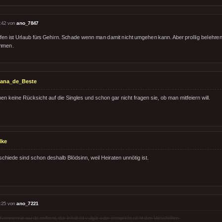
:42 von
ano_7847
fen ist Urlaub fürs Gehirn. Schade wenn man damit nicht umgehen kann. Aber prollig belehren
mmen.
tana_de_Beste
n keine Rücksicht auf die Singles und schon gar nicht fragen sie, ob man mitfeiern will.
lke
chiede sind schon deshalb Blödsinn, weil Heiraten unnötig ist.
:25 von
ano_7221
Kommentar wurde entfernt, der Inhalt ist vulgär oder entspricht nicht den Vorschriften.