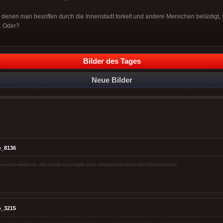
denen man besoffen durch die Innenstadt torkelt und andere Menschen belästigt, s
. Oder?
Bilder des Tages
Neue Bilder
o_8136
rde entfernt, der Inhalt ist vulgär oder entspricht nicht den Vorschriften.
o_3215