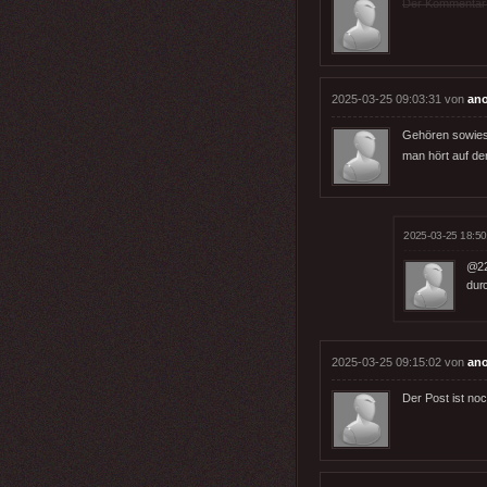
Der Kommentar wu
2025-03-25 09:03:31 von
an
Gehören sowieso
man hört auf de
2025-03-25 18:50
@22
durc
2025-03-25 09:15:02 von
an
Der Post ist noc