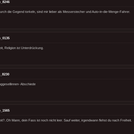
o_8246
durch die Gegend torkeln, sind mir lieber als Messerstecher und Auto-in-die-Menge-Fahrer.
o_0135
eit, Religion ist Unterdrückung.
_8230
nggesellinnen- Abschiede
o_1565
eit?..Oh Mann, dein Fass ist noch nicht leer. Sauf weiter, irgendwann flehst du nach Freiheit.