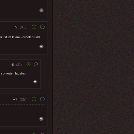
+9
(81)
k ist im Islam verboten und
+6
(22)
 sortierte Hausbar
"
+7
(35)