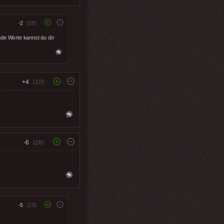
-2
(18)
de Worte kannst du dir
+4
(10)
-6
(28)
-5
(13)