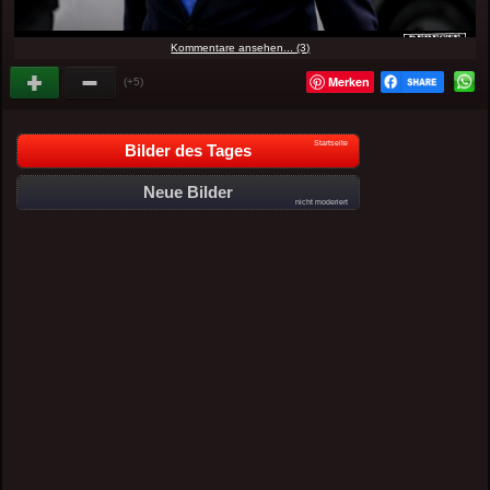
Kommentare ansehen... (3)
Merken
(+5)
Startseite
Bilder des Tages
Neue Bilder
nicht moderiert