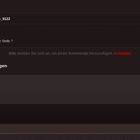
o_9122
e Stelle ?
Bitte melden Sie sich an, um einen Kommentar hinzuzufügen.
Anmelden
gen