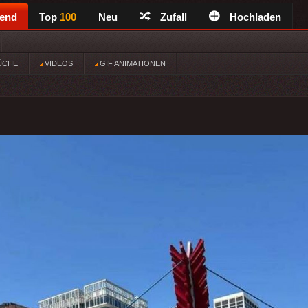
rend
Top
100
Neu
Zufall
Hochladen
ÜCHE
VIDEOS
GIF ANIMATIONEN