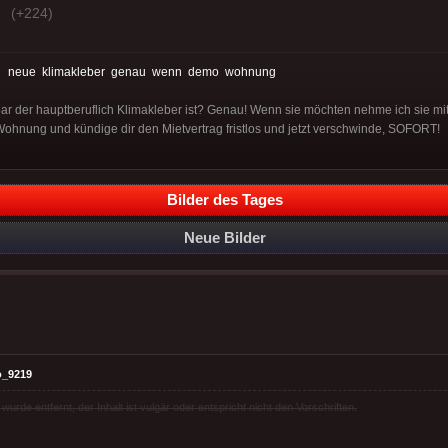
(+224)
:
neue
klimakleber
genau
wenn
demo
wohnung
ar der hauptberuflich Klimakleber ist? Genau! Wenn sie möchten nehme ich sie mi
ohnung und kündige dir den Mietvertrag fristlos und jetzt verschwinde, SOFORT!
Bilder des Tages
Neue Bilder
o_9219
rde entfernt, der Inhalt ist vulgär oder entspricht nicht den Vorschriften.