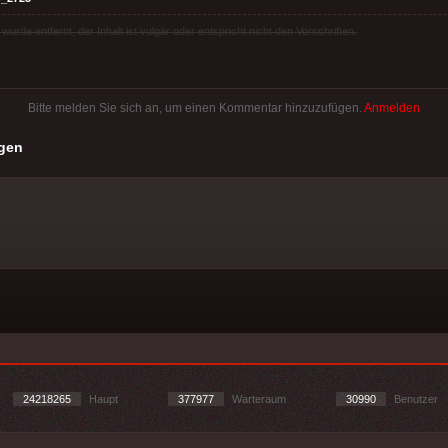
rde entfernt, der Inhalt ist vulgär oder entspricht nicht den Vorschriften.
Bitte melden Sie sich an, um einen Kommentar hinzuzufügen.
Anmelden
gen
24218265
Haupt
377977
Warteraum
30990
Benutzer