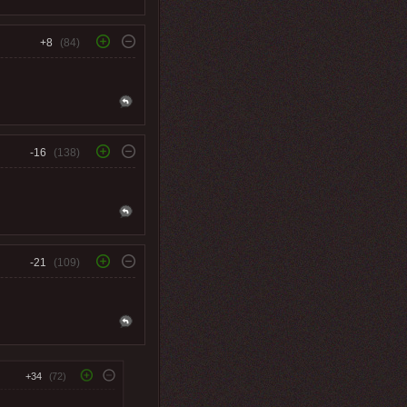
+8
(84)
-16
(138)
-21
(109)
+34
(72)