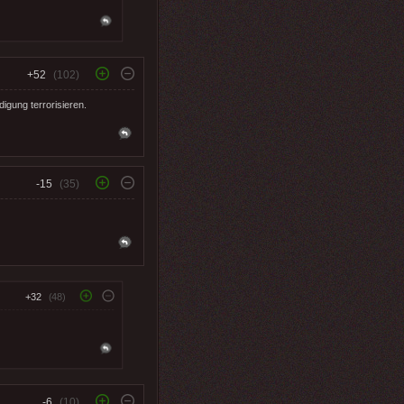
+52
(102)
igung terrorisieren.
-15
(35)
+32
(48)
-6
(10)