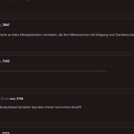
o_7847
nicht an Iinke Klimaaktivisten vermieten, die ihre Mitmenschen mit Nötigung und Sachbeschäd
o_7102
rde entfernt, der Inhalt ist vulgär oder entspricht nicht den Vorschriften.
:15 von
ano_5744
Deutschland-Zerstörer legt aber immer noch einen drauf!!!
_2723