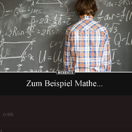
(+10)
*