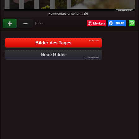
Kommentare ansehen... (0)
Merken
(+27)
Startseite
Bilder des Tages
Neue Bilder
nicht moderiert