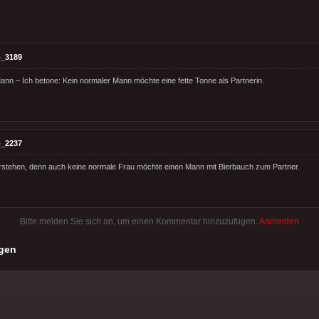
_3189
ann – Ich betone: Kein normaler Mann möchte eine fette Tonne als Partnerin.
_2237
erstehen, denn auch keine normale Frau möchte einen Mann mit Bierbauch zum Partner.
Bitte melden Sie sich an, um einen Kommentar hinzuzufügen.
Anmelden
gen