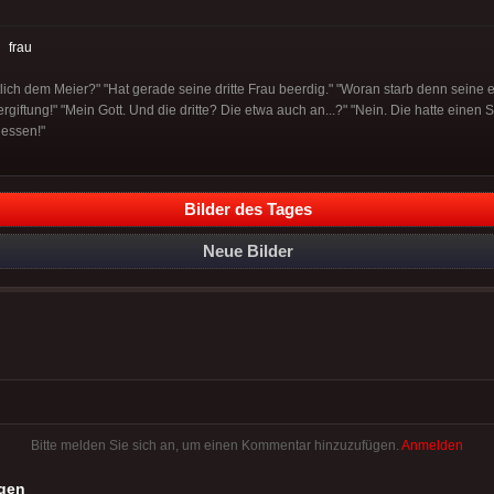
:
frau
lich dem Meier?" "Hat gerade seine dritte Frau beerdig." "Woran starb denn seine er
ergiftung!" "Mein Gott. Und die dritte? Die etwa auch an...?" "Nein. Die hatte einen 
 essen!"
Bilder des Tages
Neue Bilder
Bitte melden Sie sich an, um einen Kommentar hinzuzufügen.
Anmelden
gen