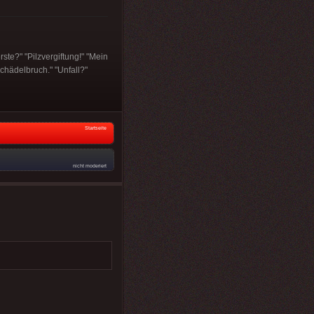
ste?" "Pilzvergiftung!" "Mein
Schädelbruch." "Unfall?"
Startseite
nicht moderiert