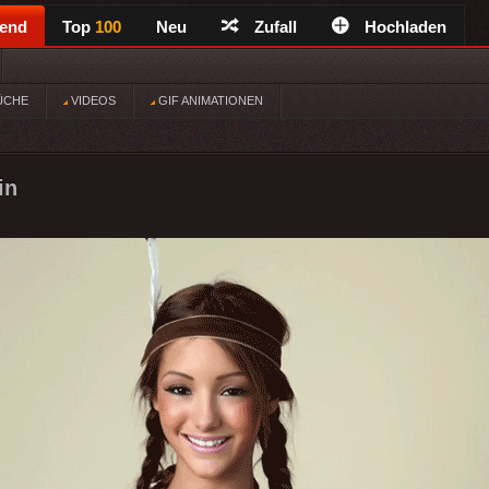
rend
Top
100
Neu
Zufall
Hochladen
ÜCHE
VIDEOS
GIF ANIMATIONEN
in