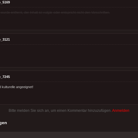
o_5169
rde entfernt, der Inhalt ist vulgär oder entspricht nicht den Vorschriften.
o_3121
o_7245
d kulturelle angeeignet!
Bitte melden Sie sich an, um einen Kommentar hinzuzufügen.
Anmelden
gen