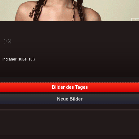
(+6)
:
indianer
süße
süß
Bilder des Tages
Neue Bilder