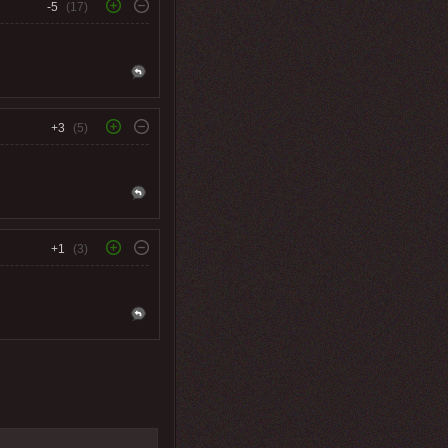
-5
(17)
+3
(5)
+1
(3)