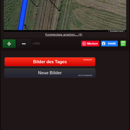
Kommentare ansehen... (4)
Merken
(+84)
Startseite
Bilder des Tages
Neue Bilder
nicht moderiert