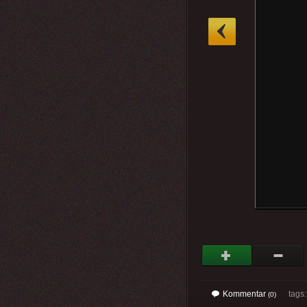
»
Kommentar
tags
(0)