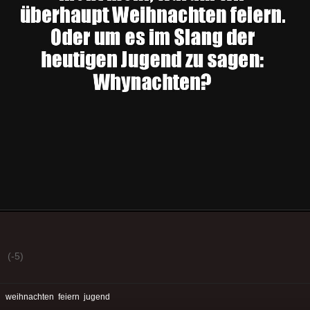
(-5)
:
weihnachten
feiern
jugend