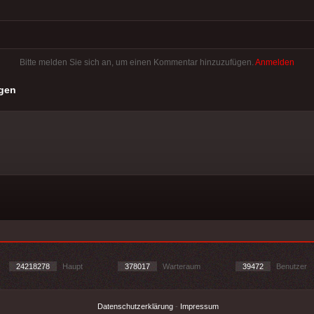
Bitte melden Sie sich an, um einen Kommentar hinzuzufügen.
Anmelden
gen
24218278
Haupt
378017
Warteraum
39472
Benutzer
Datenschutzerklärung
-
Impressum