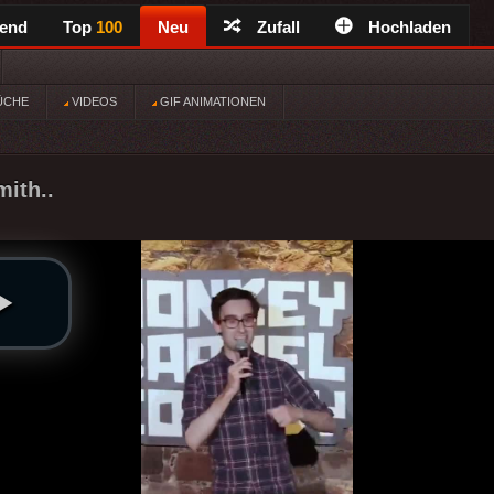
rend
Top
100
Neu
Zufall
Hochladen
ÜCHE
VIDEOS
GIF ANIMATIONEN
ith..