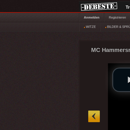
T
Anmelden
Registrieren
WITZE
BILDER & SPR
MC Hammersm
»