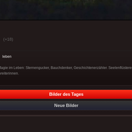
(+18)
:
leben
gie im Leben: Sternengucker, Bauchdenker, Geschichtenerzähler. Seelenflüsterer,
eiterinnen.
Bilder des Tages
Neue Bilder