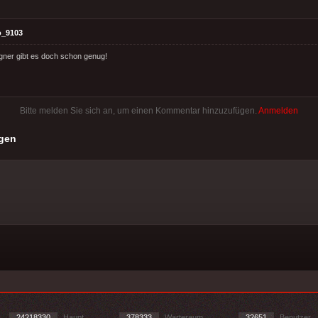
o_9103
gner gibt es doch schon genug!
Bitte melden Sie sich an, um einen Kommentar hinzuzufügen.
Anmelden
gen
24218330
Haupt
378333
Warteraum
32651
Benutzer