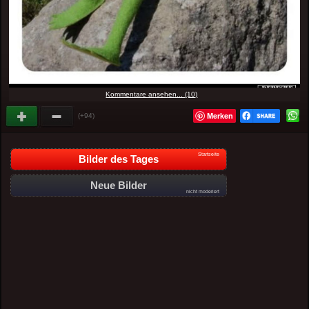
Kommentare ansehen... (10)
Merken
(+94)
Startseite
Bilder des Tages
Neue Bilder
nicht moderiert