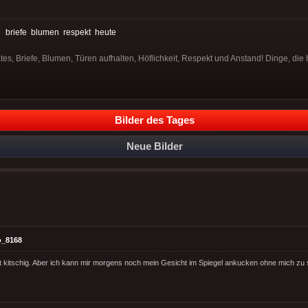
:
briefe
blumen
respekt
heute
tes, Briefe, Blumen, Türen aufhalten, Höflichkeit, Respekt und Anstand! Dinge, die 
Bilder des Tages
Neue Bilder
o_8168
lt kitschig. Aber ich kann mir morgens noch mein Gesicht im Spiegel ankucken ohne mich z