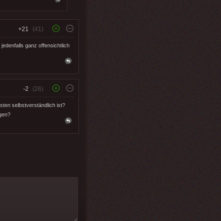
+21
(41)
jedenfalls ganz offensichtlich
-2
(26)
ten selbstverständlich ist?
agen?