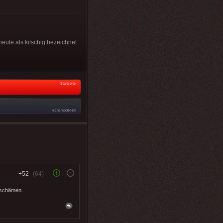
heute als kitschig bezeichnet
Startseite
nicht moderiert
+52
(64)
u schämen.