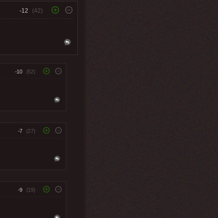
-12
(42)
-10
(52)
-7
(27)
-9
(19)