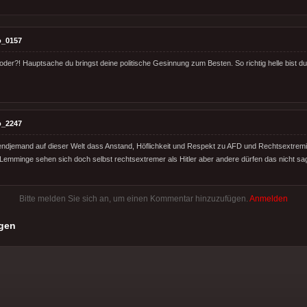
o_0157
oder?! Hauptsache du bringst deine politische Gesinnung zum Besten. So richtig helle bist du 
o_2247
endjemand auf dieser Welt dass Anstand, Höflichkeit und Respekt zu AFD und Rechtsextremis
emminge sehen sich doch selbst rechtsextremer als Hitler aber andere dürfen das nicht s
Bitte melden Sie sich an, um einen Kommentar hinzuzufügen.
Anmelden
gen