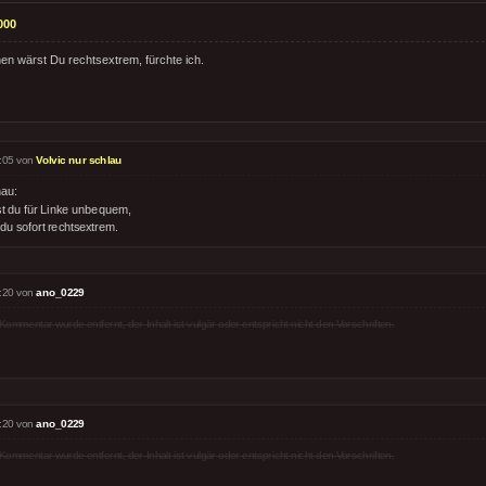
000
nen wärst Du rechtsextrem, fürchte ich.
:05 von
Volvic nur schlau
au:
st du für Linke unbequem,
 du sofort rechtsextrem.
:20 von
ano_0229
Kommentar wurde entfernt, der Inhalt ist vulgär oder entspricht nicht den Vorschriften.
:20 von
ano_0229
Kommentar wurde entfernt, der Inhalt ist vulgär oder entspricht nicht den Vorschriften.