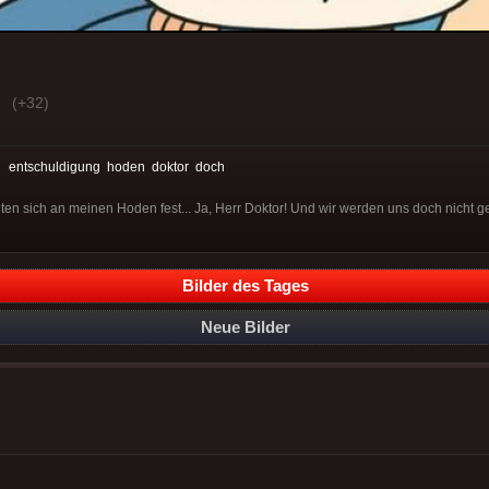
(+32)
:
entschuldigung
hoden
doktor
doch
lten sich an meinen Hoden fest... Ja, Herr Doktor! Und wir werden uns doch nicht g
Bilder des Tages
Neue Bilder