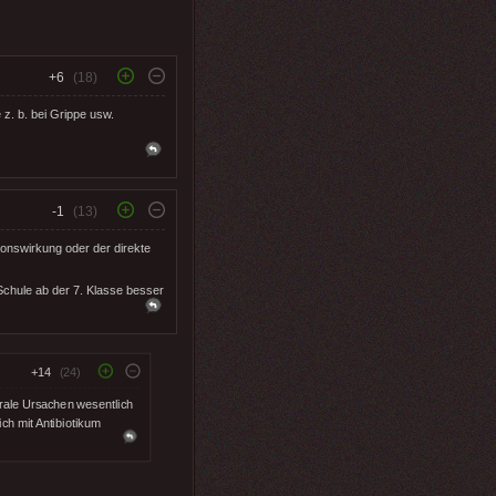
+6
(18)
 z. b. bei Grippe usw.
-1
(13)
ionswirkung oder der direkte
Schule ab der 7. Klasse besser
+14
(24)
rale Ursachen wesentlich
ch mit Antibiotikum