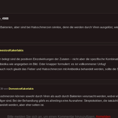
o_4988
n Bakterien, aber sind bei Halsschmerzen sinnlos, denn die werden durch Viren ausgelöst, wie
estosKakerlakis
 belegt sind die positiven Einzelwirkungen der Zutaten – nicht aber die spezifische Kombinat
ibiotika wie angegeben im Bild. Oder knapper formuliert: es ist vollkommener Unfug!
auch noch glaubt das Fieber und Halsschmerzen mit Antibiotika behandelt werden, sollte die 
:39 von
DomestosKakerlakis
sschmerzen können sowohl durch Viren als auch durch Bakterien verursacht werden, wobei vi
iger sind. Bei der Behandlung gibt's es allerdings eine Ausnahme: Streptokokken, die tatsächli
ndelt werden, aber eher selten ist.
Bitte melden Sie sich an, um einen Kommentar hinzuzufügen.
Anmelden