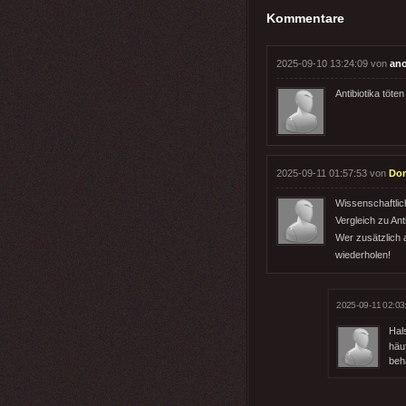
Kommentare
2025-09-10 13:24:09 von
an
Antibiotika töte
2025-09-11 01:57:53 von
Dom
Wissenschaftlich
Vergleich zu Ant
Wer zusätzlich 
wiederholen!
2025-09-11 02:03
Hal
häuf
beha